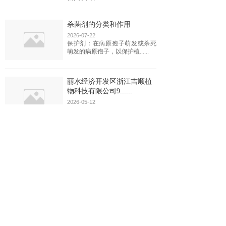
杀菌剂的分类和作用
2026-07-22
保护剂：在病原孢子萌发或杀死
萌发的病原孢子，以保护植......
丽水经济开发区浙江吉顺植
物科技有限公司9......
2026-05-12
丽水经济开发区浙江吉顺植物科
技有限公司960.3kW......
除草剂这把“双刃剑”：既要
草死，又要苗活
2026-03-02
杂草不是光“抢饭吃”那么简单。
它们与庄稼争光照、抢水......
查看更多