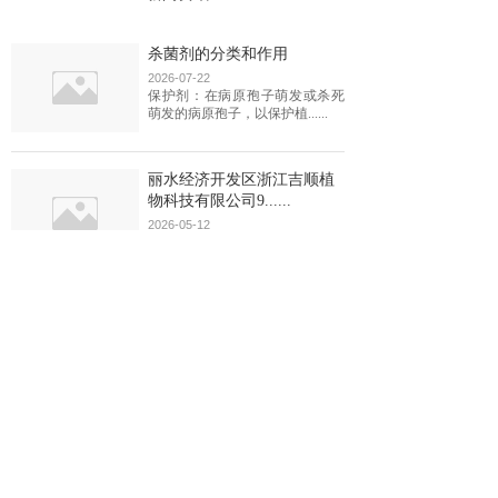
杀菌剂的分类和作用
2026-07-22
保护剂：在病原孢子萌发或杀死
萌发的病原孢子，以保护植......
丽水经济开发区浙江吉顺植
物科技有限公司9......
2026-05-12
丽水经济开发区浙江吉顺植物科
技有限公司960.3kW......
除草剂这把“双刃剑”：既要
草死，又要苗活
2026-03-02
杂草不是光“抢饭吃”那么简单。
它们与庄稼争光照、抢水......
查看更多